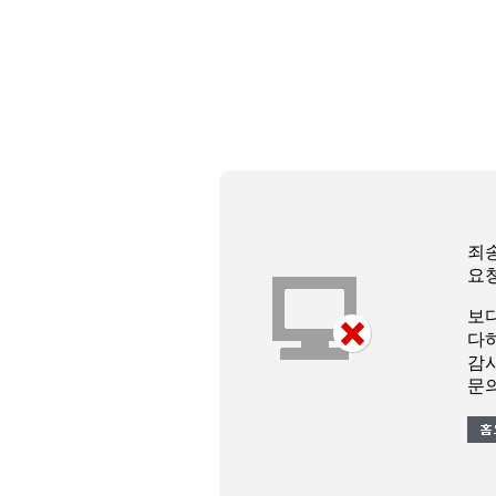
죄
요
보
다
감
문의 