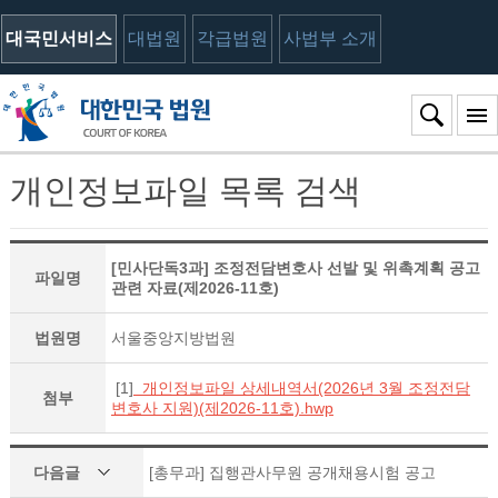
대국민서비스
대법원
각급법원
사법부 소개
개인정보파일 목록 검색
[민사단독3과] 조정전담변호사 선발 및 위촉계획 공고
파일명
관련 자료(제2026-11호)
법원명
서울중앙지방법원
[1]
개인정보파일 상세내역서(2026년 3월 조정전담
첨부
변호사 지원)(제2026-11호).hwp
다음글
[총무과] 집행관사무원 공개채용시험 공고