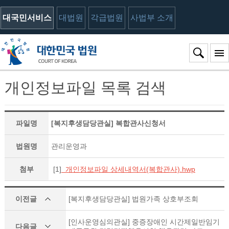
대국민서비스
대법원
각급법원
사법부 소개
개인정보파일 목록 검색
파일명
[복지후생담당관실] 복합관사신청서
법원명
관리운영과
첨부
[1]
개인정보파일 상세내역서(복합관사).hwp
이전글
[복지후생담당관실] 법원가족 상호부조회
[인사운영심의관실] 중증장애인 시간제일반임기
다음글