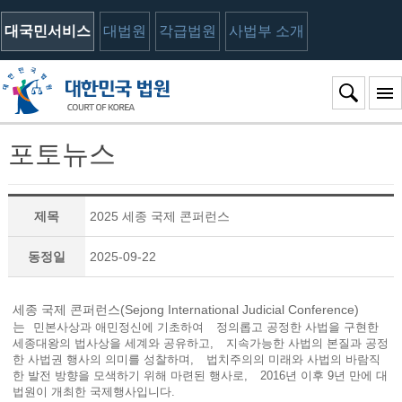
대국민서비스
대법원
각급법원
사법부 소개
포토뉴스
제목
2025 세종 국제 콘퍼런스
동정일
2025-09-22
세종 국제 콘퍼런스(Sejong International Judicial Conference)
는
민본사상과 애민정신에 기초하여
정의롭고 공정한 사법을 구현한
세종대왕의 법사상을 세계와 공유하고,
지속가능한 사법의 본질과 공정
한 사법권 행사의 의미를 성찰하며,
법치주의의 미래와 사법의 바람직
한 발전 방향을 모색하기 위해 마련된 행사로,
2016년 이후 9년 만에 대
법원이 개최한 국제행사입니다.