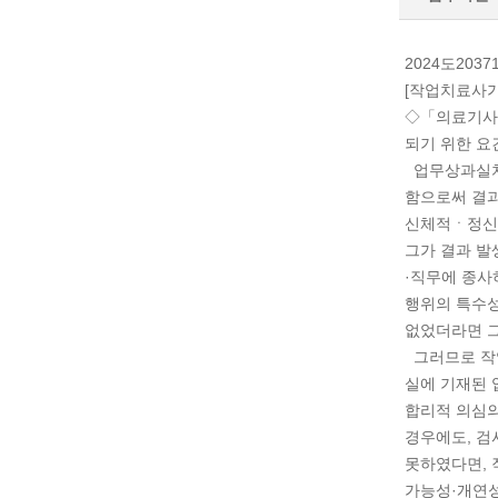
2024도20
[작업치료사가
◇「의료기사 
되기 위한 요
업무상과실치
함으로써 결과
신체적ㆍ정신
그가 결과 발
·직무에 종사
행위의 특수성
없었더라면 그
그러므로 작
실에 기재된 
합리적 의심의
경우에도, 검
못하였다면,
가능성·개연성