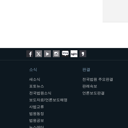
소식
판결
새소식
전국법원 주요판결
포토뉴스
판례속보
전국법원소식
언론보도판결
보도자료/언론보도해명
사법교류
법원동정
법원공보
뉴스레터