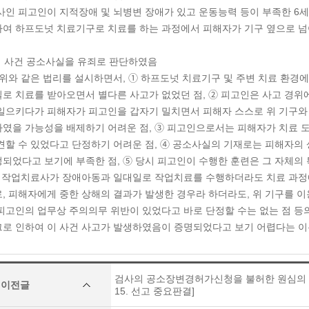
인 피고인이 지적장애 및 뇌병변 장애가 있고 운동능력 등이 부족한 6세 
여 하프도넛 치료기구로 치료를 하는 과정에서 피해자가 기구 옆으로 
이 사건 공소사실을 유죄로 판단하였음
위와 같은 법리를 설시하면서, ➀ 하프도넛 치료기구 및 주변 치료 환경
로 치료를 받아오면서 별다른 사고가 없었던 점, ➁ 피고인은 사고 경위에
일으키다가 피해자가 피고인을 갑자기 밀치면서 피해자 스스로 위 기구와 
였을 가능성을 배제하기 어려운 점, ➂ 피고인으로서는 피해자가 치료 
견할 수 있었다고 단정하기 어려운 점, ➃ 공소사실의 기재로는 피해자의
되었다고 보기에 부족한 점, ➄ 당시 피고인이 수행한 훈련은 그 자체의
, 작업치료사가 장애아동과 일대일로 작업치료를 수행하더라도 치료 과정
, 피해자에게 중한 상해의 결과가 발생한 경우라 하더라도, 위 기구를 
피고인의 업무상 주의의무 위반이 있었다고 바로 단정할 수는 없는 점 등
로 인하여 이 사건 사고가 발생하였음이 증명되었다고 보기 어렵다는 이유
검사의 공소장변경허가신청을 불허한 원심의 조치
이전글
15. 선고 중요판결]