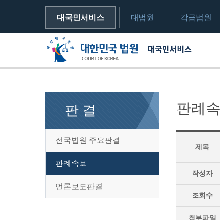
대국민서비스
대법원
각급법원
메뉴전체보기
sns 공유하기 열기
print하기
판례
판 결
전국법원 주요판결
제목
판례속보
작성자
언론보도판결
조회수
첨부파일