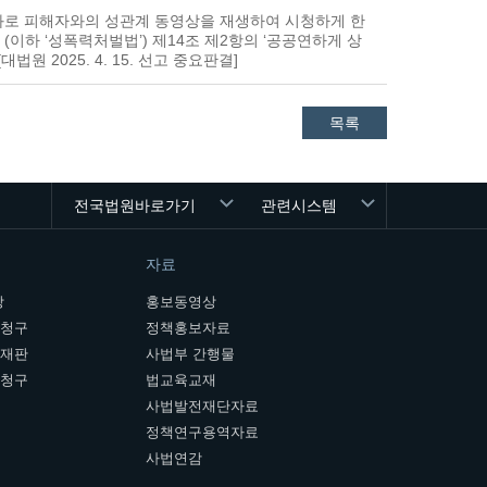
화로 피해자와의 성관계 동영상을 재생하여 시청하게 한
이하 ‘성폭력처벌법’) 제14조 제2항의 ‘공공연하게 상
원 2025. 4. 15. 선고 중요판결]
목록
전국법원바로가기
관련시스템
자료
장
홍보동영상
개청구
정책홍보자료
여재판
사법부 간행물
판청구
법교육교재
사법발전재단자료
정책연구용역자료
사법연감