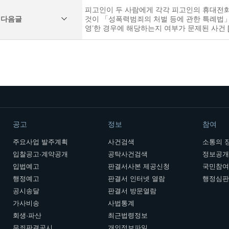
피고인이 두 사람에게 각각 피고인의 휴대전
다음글
것이 「성폭력범죄의 처벌 등에 관한 특례법」(
영’한 경우에 해당하는지 여부가 문제된 사건 [대법
공고
정보
참여
주요사업 발주계획
사건검색
소통의 
입찰공고·계약공개
공탁사건검색
정보공
입법예고
판결서사본 제공신청
국민참
행정예고
판결서 인터넷 열람
행정심
공시송달
판결서 방문열람
가사비송
사법통계
회생·파산
최근법령정보
무죄판결공시
개인정보파일