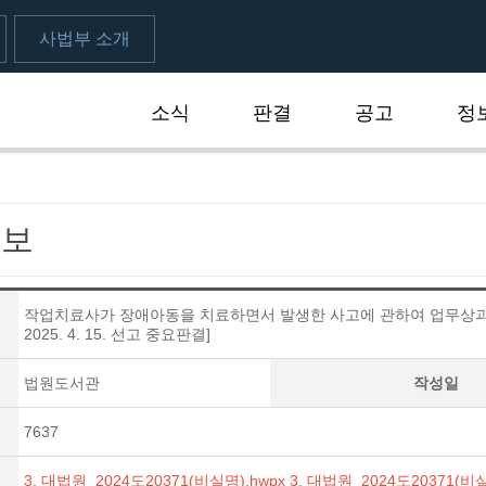
사법부 소개
소식
판결
공고
정
속보
작업치료사가 장애아동을 치료하면서 발생한 사고에 관하여 업무상과
2025. 4. 15. 선고 중요판결]
법원도서관
작성일
7637
3. 대법원_2024도20371(비실명).hwpx
3. 대법원_2024도20371(비실