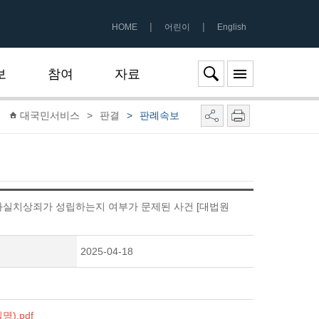
|
|
HOME
어린이
English
보
참여
자료
대국민서비스
>
판결
>
판례속보
실치상죄가 성립하는지 여부가 문제된 사건 [대법원
2025-04-18
명).pdf