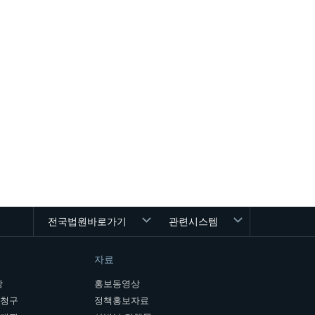
전국법원바로가기
관련시스템
자료
장
홍보동영상
개청구
정책홍보자료