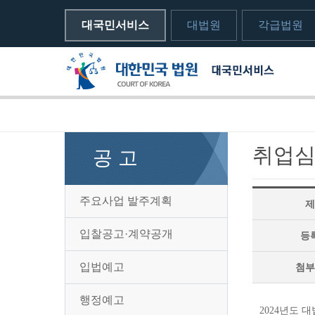
대국민서비스
대법원
각급법원
메뉴전체보기
sns 공유하기 열기
print하기
취업심
공 고
주요사업 발주계획
제
입찰공고·계약공개
등
입법예고
첨부
행정예고
2024년도