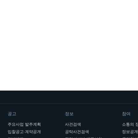
공고
정보
참여
주요사업 발주계획
사건검색
소통의 
입찰공고·계약공개
공탁사건검색
정보공