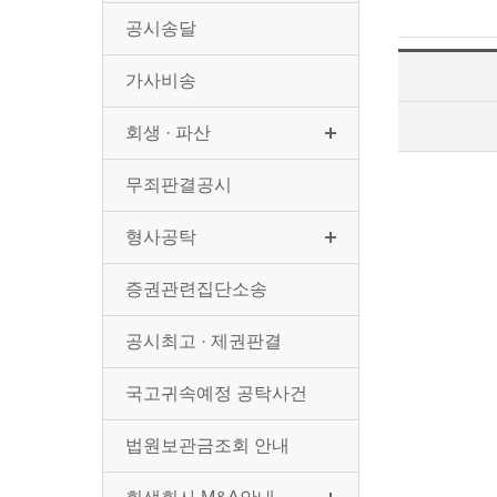
공시송달
가사비송
회생 · 파산
무죄판결공시
형사공탁
증권관련집단소송
공시최고 · 제권판결
국고귀속예정 공탁사건
법원보관금조회 안내