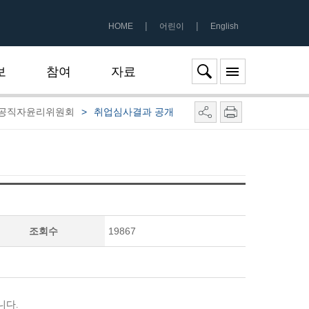
|
|
HOME
어린이
English
보
참여
자료
 공직자윤리위원회
>
취업심사결과 공개
조회수
19867
니다.