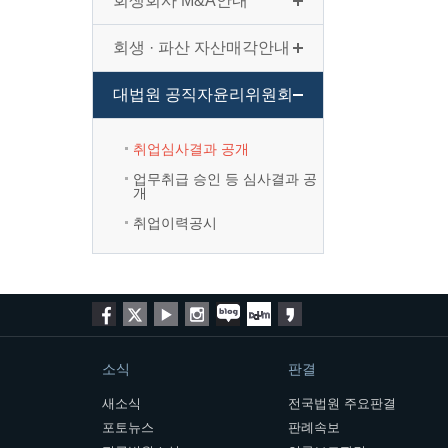
회생회사 M&A안내
회생 · 파산 자산매각안내
대법원 공직자윤리위원회
취업심사결과 공개
업무취급 승인 등 심사결과 공
개
취업이력공시
소식
판결
새소식
전국법원 주요판결
포토뉴스
판례속보