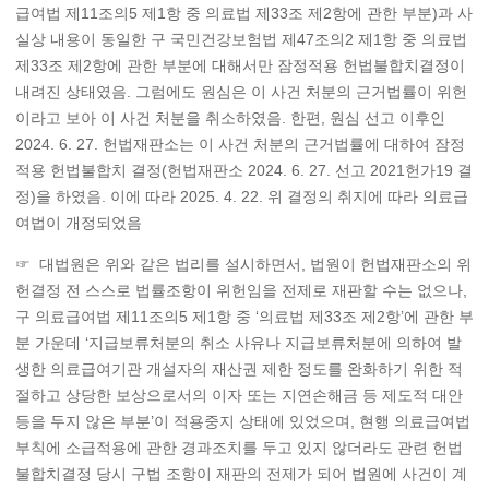
급여법 제11조의5 제1항 중 의료법 제33조 제2항에 관한 부분)과 사
실상 내용이 동일한 구 국민건강보험법 제47조의2 제1항 중 의료법
제33조 제2항에 관한 부분에 대해서만 잠정적용 헌법불합치결정이
내려진 상태였음. 그럼에도 원심은 이 사건 처분의 근거법률이 위헌
이라고 보아 이 사건 처분을 취소하였음. 한편, 원심 선고 이후인
2024. 6. 27. 헌법재판소는 이 사건 처분의 근거법률에 대하여 잠정
적용 헌법불합치 결정(헌법재판소 2024. 6. 27. 선고 2021헌가19 결
정)을 하였음. 이에 따라 2025. 4. 22. 위 결정의 취지에 따라 의료급
여법이 개정되었음
☞ 대법원은 위와 같은 법리를 설시하면서, 법원이 헌법재판소의 위
헌결정 전 스스로 법률조항이 위헌임을 전제로 재판할 수는 없으나,
구 의료급여법 제11조의5 제1항 중 ‘의료법 제33조 제2항’에 관한 부
분 가운데 ‘지급보류처분의 취소 사유나 지급보류처분에 의하여 발
생한 의료급여기관 개설자의 재산권 제한 정도를 완화하기 위한 적
절하고 상당한 보상으로서의 이자 또는 지연손해금 등 제도적 대안
등을 두지 않은 부분’이 적용중지 상태에 있었으며, 현행 의료급여법
부칙에 소급적용에 관한 경과조치를 두고 있지 않더라도 관련 헌법
불합치결정 당시 구법 조항이 재판의 전제가 되어 법원에 사건이 계