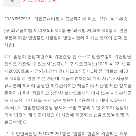
57913(비실명).pdf
2023두57913 의료급여비용 지급보류처분 취소 (차) 파기환송
[구 의료급여법 제11조의5 제1항 중 ‘의료법 제33조 제2항’에 관한
부분에 대한 헌법불합치결정이 병행사건에 미치는 효력이 문제 된
사건]
◇1. 법원이 헌법재판소의 위헌결정 전 스스로 법률조항이 위헌임을
전제로 재판할 수 있는지(소극), 2. 구 의료급여법(2025. 4. 22. 법률
제20926호로 개정되기 전의 것) 제11조의5 제1항 중 ‘의료법 제33
조 제2항’에 관한 부분 가운데 ‘지급보류처분의 취소 사유나 지급보
류처분에 의하여 발생한 의료급여기관 개설자의 재산권 제한 정도를
완화하기 위한 적절하고 상당한 보상으로서의 이자 또는 지연손해금
등 제도적 대안 등을 두지 않은 부분’이 적용중지 상태에 있었는지
(적극), 3. 헌법불합치결정 당시에 구법 조항의 위헌 여부가 쟁점이
되어 법원에 계속 중이었던 이 사건에 적용되는 법률조항(= 현행 의
료급여법)◇
1. 대한민국헌법 제107조 제1항은 “법률이 헌법에 위반되는 여부