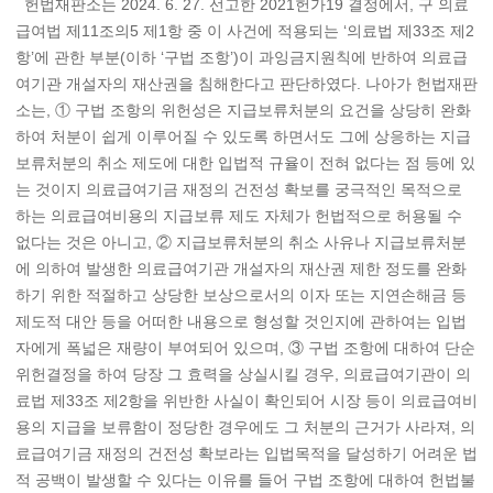
헌법재판소는 2024. 6. 27. 선고한 2021헌가19 결정에서, 구 의료
급여법 제11조의5 제1항 중 이 사건에 적용되는 ‘의료법 제33조 제2
항’에 관한 부분(이하 ‘구법 조항’)이 과잉금지원칙에 반하여 의료급
여기관 개설자의 재산권을 침해한다고 판단하였다. 나아가 헌법재판
소는, ① 구법 조항의 위헌성은 지급보류처분의 요건을 상당히 완화
하여 처분이 쉽게 이루어질 수 있도록 하면서도 그에 상응하는 지급
보류처분의 취소 제도에 대한 입법적 규율이 전혀 없다는 점 등에 있
는 것이지 의료급여기금 재정의 건전성 확보를 궁극적인 목적으로
하는 의료급여비용의 지급보류 제도 자체가 헌법적으로 허용될 수
없다는 것은 아니고, ② 지급보류처분의 취소 사유나 지급보류처분
에 의하여 발생한 의료급여기관 개설자의 재산권 제한 정도를 완화
하기 위한 적절하고 상당한 보상으로서의 이자 또는 지연손해금 등
제도적 대안 등을 어떠한 내용으로 형성할 것인지에 관하여는 입법
자에게 폭넓은 재량이 부여되어 있으며, ③ 구법 조항에 대하여 단순
위헌결정을 하여 당장 그 효력을 상실시킬 경우, 의료급여기관이 의
료법 제33조 제2항을 위반한 사실이 확인되어 시장 등이 의료급여비
용의 지급을 보류함이 정당한 경우에도 그 처분의 근거가 사라져, 의
료급여기금 재정의 건전성 확보라는 입법목적을 달성하기 어려운 법
적 공백이 발생할 수 있다는 이유를 들어 구법 조항에 대하여 헌법불