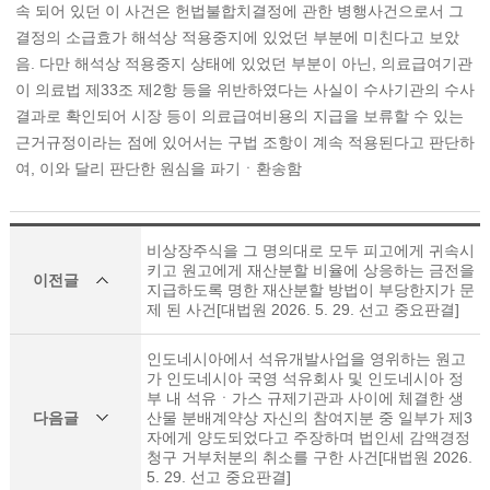
속 되어 있던 이 사건은 헌법불합치결정에 관한 병행사건으로서 그
결정의 소급효가 해석상 적용중지에 있었던 부분에 미친다고 보았
음. 다만 해석상 적용중지 상태에 있었던 부분이 아닌, 의료급여기관
이 의료법 제33조 제2항 등을 위반하였다는 사실이 수사기관의 수사
결과로 확인되어 시장 등이 의료급여비용의 지급을 보류할 수 있는
근거규정이라는 점에 있어서는 구법 조항이 계속 적용된다고 판단하
여, 이와 달리 판단한 원심을 파기ㆍ환송함
비상장주식을 그 명의대로 모두 피고에게 귀속시
키고 원고에게 재산분할 비율에 상응하는 금전을
이전글
지급하도록 명한 재산분할 방법이 부당한지가 문
제 된 사건[대법원 2026. 5. 29. 선고 중요판결]
인도네시아에서 석유개발사업을 영위하는 원고
가 인도네시아 국영 석유회사 및 인도네시아 정
부 내 석유ㆍ가스 규제기관과 사이에 체결한 생
다음글
산물 분배계약상 자신의 참여지분 중 일부가 제3
자에게 양도되었다고 주장하며 법인세 감액경정
청구 거부처분의 취소를 구한 사건[대법원 2026.
5. 29. 선고 중요판결]