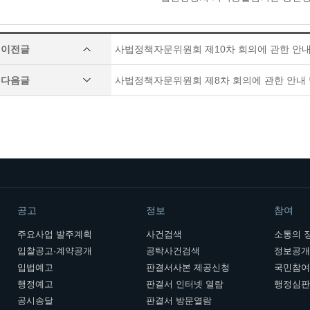
이전글
사법정책자문위원회 제10차 회의에 관한 안내
다음글
사법정책자문위원회 제8차 회의에 관한 안내
공고
정보
참여
주요사업 발주계획
사건검색
소통의 
입찰공고·계약공개
공탁사건검색
정보공
입법예고
판결서사본 제공신청
국민참
행정예고
판결서 인터넷 열람
행정심
공시송달
판결서 방문열람