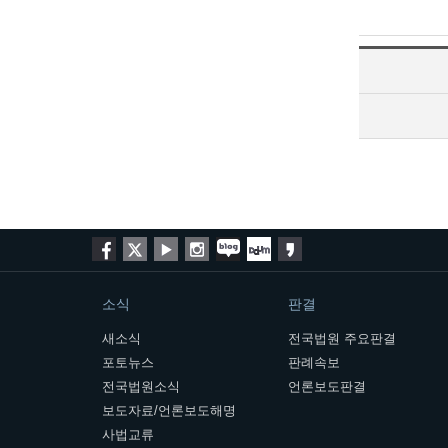
소식
판결
새소식
전국법원 주요판결
포토뉴스
판례속보
전국법원소식
언론보도판결
보도자료/언론보도해명
사법교류