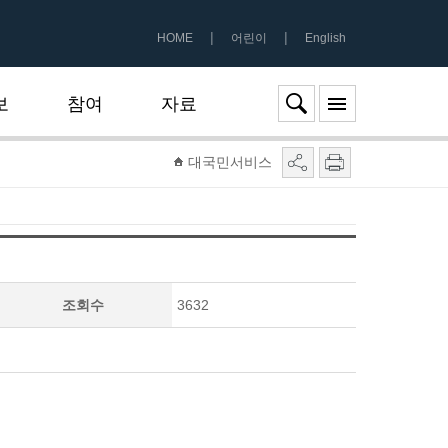
|
|
HOME
어린이
English
보
참여
자료
대국민서비스
조회수
3632