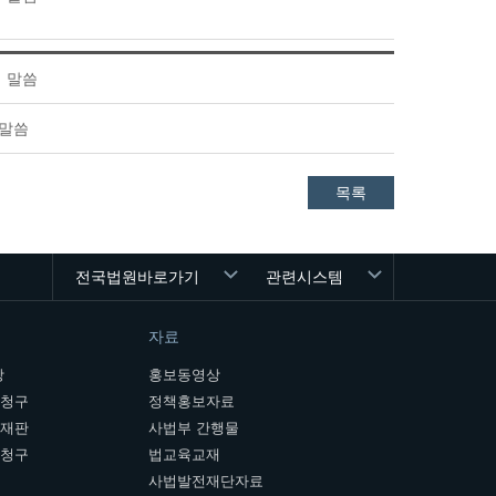
 말씀
 말씀
목록
전국법원바로가기
관련시스템
자료
장
홍보동영상
개청구
정책홍보자료
여재판
사법부 간행물
판청구
법교육교재
사법발전재단자료