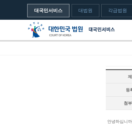
대국민서비스
대법원
각급법원
메뉴전체보기
sns 공유하기 열기
print하기
제
등
첨부
안녕하십니까