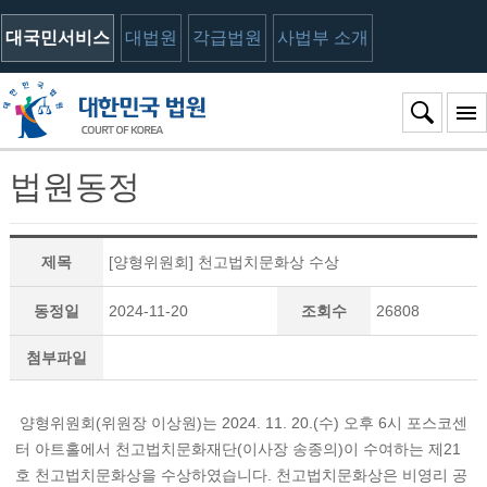
대국민서비스
대법원
각급법원
사법부 소개
법원동정
제목
[양형위원회] 천고법치문화상 수상
동정일
2024-11-20
조회수
26808
첨부파일
양형위원회(위원장 이상원)는 2024. 11. 20.(수) 오후 6시 포스코센
터 아트홀에서 천고법치문화재단(이사장 송종의)이 수여하는 제21
호 천고법치문화상을 수상하였습니다. 천고법치문화상은 비영리 공