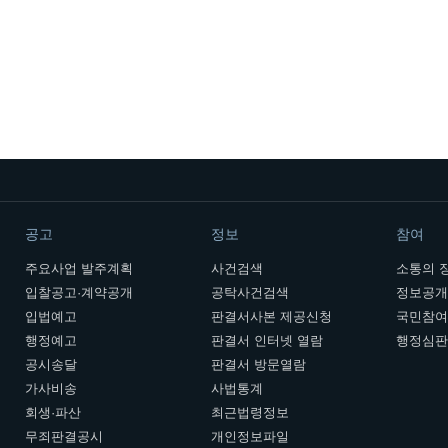
공고
정보
참여
주요사업 발주계획
사건검색
소통의 
입찰공고·계약공개
공탁사건검색
정보공
입법예고
판결서사본 제공신청
국민참
행정예고
판결서 인터넷 열람
행정심
공시송달
판결서 방문열람
가사비송
사법통계
회생·파산
최근법령정보
무죄판결공시
개인정보파일