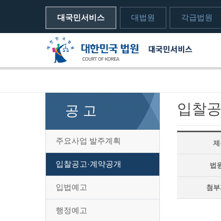
대국민서비스
대법원
각급법원
메뉴전체보기
sns 공유하기 열기
print하기
입찰공
공 고
주요사업 발주계획
제
입찰공고·계약공개
법
입법예고
첨부
행정예고