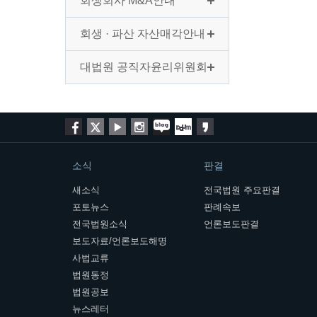
회생회사 M&A안내
회생 · 파산 자산매각안내
대법원 공직자윤리위원회
소식
판결
새소식
전국법원 주요판결
포토뉴스
판례속보
전국법원소식
언론보도판결
보도자료/언론보도해명
사법교류
법원동정
법원공보
뉴스레터