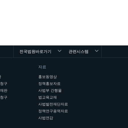
전국법원바로가기
관련시스템
자료
장
홍보동영상
개청구
정책홍보자료
여재판
사법부 간행물
판청구
법교육교재
사법발전재단자료
정책연구용역자료
사법연감