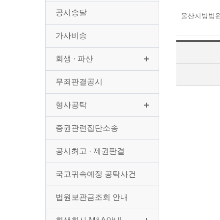
공시송달
울산지방법원의
가사비송
회생 · 파산
무죄판결공시
형사공탁
증권관련집단소송
공시최고 · 제권판결
국고귀속예정 공탁사건
법원보관금조회 안내