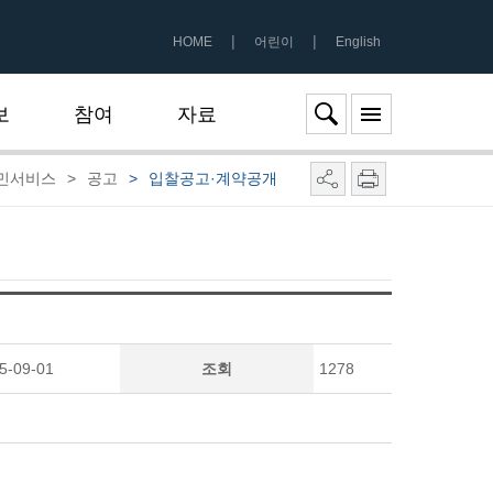
|
|
HOME
어린이
English
보
참여
자료
민서비스
>
공고
>
입찰공고·계약공개
5-09-01
조회
1278