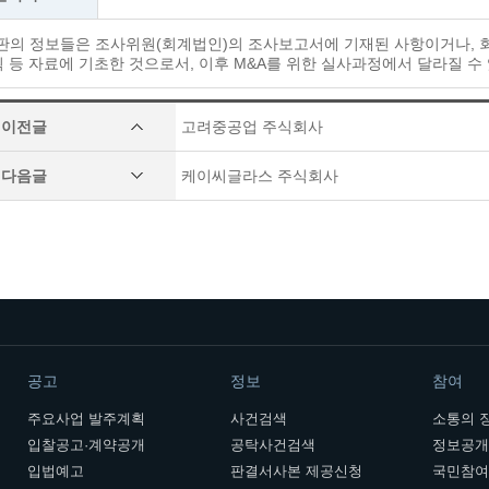
시판의 정보들은 조사위원(회계법인)의 조사보고서에 기재된 사항이거나,
등 자료에 기초한 것으로서, 이후 M&A를 위한 실사과정에서 달라질 수
이전글
고려중공업 주식회사
다음글
케이씨글라스 주식회사
공고
정보
참여
주요사업 발주계획
사건검색
소통의 
입찰공고·계약공개
공탁사건검색
정보공
입법예고
판결서사본 제공신청
국민참