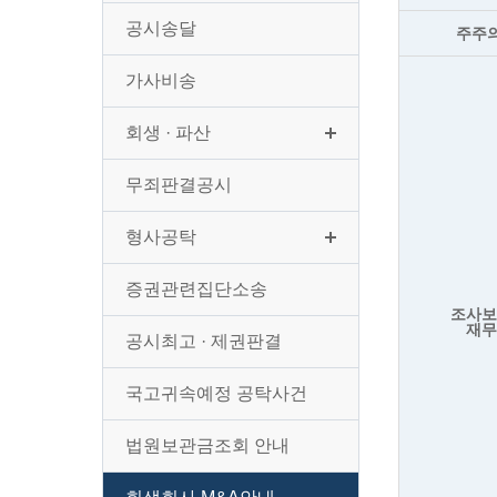
공시송달
주주
가사비송
회생 · 파산
무죄판결공시
형사공탁
증권관련집단소송
조사
재
공시최고 · 제권판결
국고귀속예정 공탁사건
법원보관금조회 안내