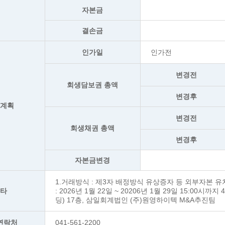
자본금
결손금
인가일
인가전
변경전
회생담보권 총액
변경후
생계획
변경전
회생채권 총액
변경후
자본금변경
1.거래방식 : 제3자 배정방식 유상증자 등 외부자본 
기타
: 2026년 1월 22일 ~ 20206년 1월 29일 15:00
딩) 17층, 삼일회계법인 (주)원영하이텍 M&A추진팀
연락처
041-561-2200