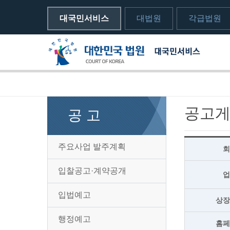
대국민서비스
대법원
각급법원
메뉴전체보기
sns 공유하기 열기
print하기
공고
공 고
주요사업 발주계획
입찰공고·계약공개
입법예고
상
행정예고
홈