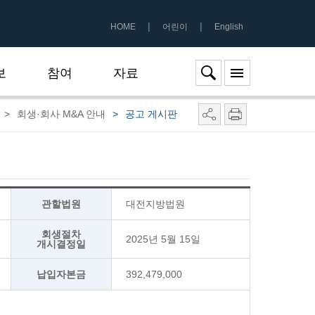
|
|
HOME
어린이
English
보
참여
자료
>
회생·회사 M&A 안내
>
공고 게시판
관할법원
대전지방법원
회생절차
2025년 5월 15일
개시결정일
납입자본금
392,479,000