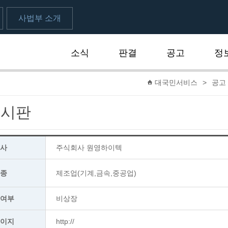
사법부 소개
소식
판결
공고
정
대국민서비스
>
공고
게시판
회사
주식회사 원영하이텍
업종
제조업(기계,금속,중공업)
장여부
비상장
페이지
http://