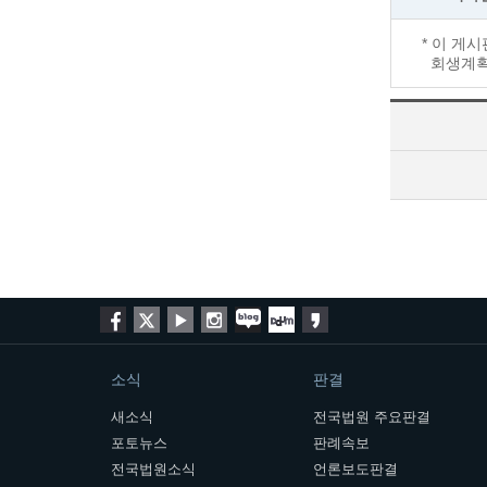
* 이 게
회생계획 
소식
판결
새소식
전국법원 주요판결
포토뉴스
판례속보
전국법원소식
언론보도판결