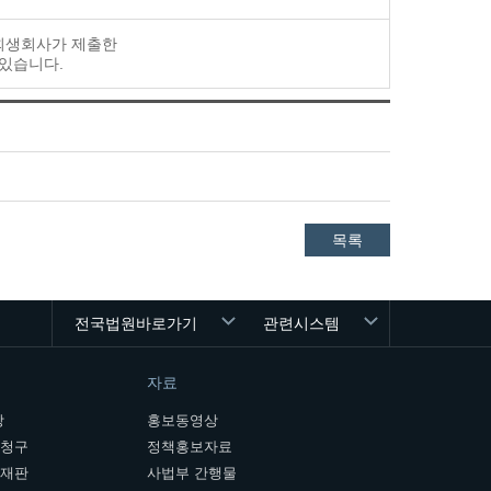
 회생회사가 제출한
 있습니다.
목록
전국법원바로가기
관련시스템
자료
장
홍보동영상
개청구
정책홍보자료
여재판
사법부 간행물