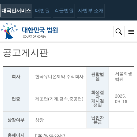
대국민서비스
대법원
각급법원
사법부 소개
공고게시판
서울회생
관할법
회사
한국유니온제약 주식회사
원
법원
회생절
2025.
차
업종
제조업(기계,금속,중공업)
개시결
09. 16.
정일
납입자
상장여부
상장
본금
홈페이지
http://ukp.co.kr/