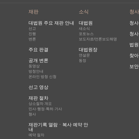
재판
소식
청
대법원 주요 재판 안내
대법원
청사
선고
새소식
청사
진행
포토뉴스
변론
보도자료/언론보도해명
법원
주요 판결
대법원장
찾아
연설문
공개 변론
동정
보안
동영상
방청안내
온라인 방청 신청
선고 영상
재판 절차
상소절차 개요
민사·행정·특허·가사
형사
재판기록 열람ㆍ복사 예약 안
내
예약 절차