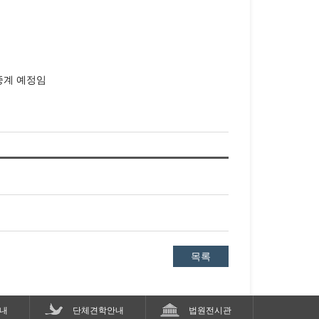
송중계 예정임
목록
내
단체견학안내
법원전시관