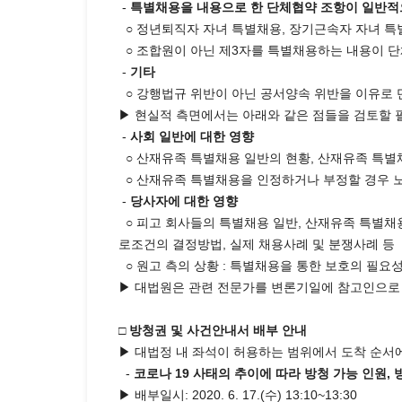
-
특별채용을 내용으로 한 단체협약 조항이 일반
○ 정년퇴직자 자녀 특별채용, 장기근속자 자녀 
○ 조합원이 아닌 제3자를 특별채용하는 내용이 단
-
기타
○ 강행법규 위반이 아닌 공서양속 위반을 이유로 
▶ 현실적 측면에서는 아래와 같은 점들을 검토할 
-
사회 일반에 대한 영향
○ 산재유족 특별채용 일반의 현황, 산재유족 특별
○ 산재유족 특별채용을 인정하거나 부정할 경우 노동
-
당사자에 대한 영향
○ 피고 회사들의 특별채용 일반, 산재유족 특별채용 
로조건의 결정방법, 실제 채용사례 및 분쟁사례 등
○ 원고 측의 상황 : 특별채용을 통한 보호의 필요성
▶ 대법원은 관련 전문가를 변론기일에 참고인으로 
□ 방청권 및 사건안내서 배부 안내
▶ 대법정 내 좌석이 허용하는 범위에서 도착 순서에
-
코로나 19 사태의 추이에 따라 방청 가능 인원,
▶ 배부일시: 2020. 6. 17.(수) 13:10~13:30