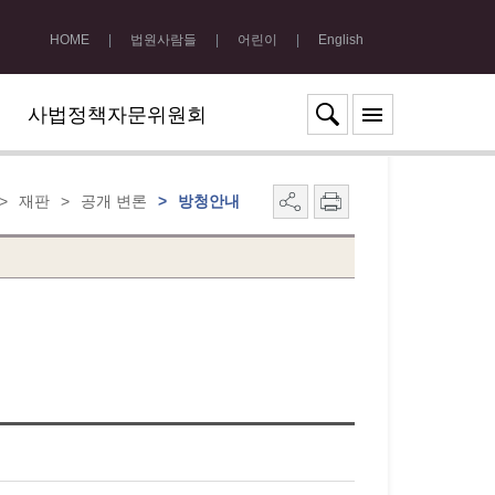
HOME
|
법원사람들
|
어린이
|
English
사법정책자문위원회
>
재판
>
공개 변론
>
방청안내