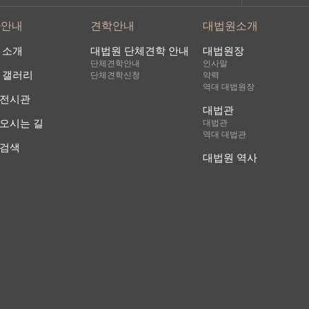
사안내
견학안내
대법원소개
 소개
대법원 단체견학 안내
대법원장
단체견학안내
인사말
 갤러리
단체견학신청
약력
역대 대법원장
전시관
대법관
오시는 길
대법관
역대 대법관
검색
대법원 역사