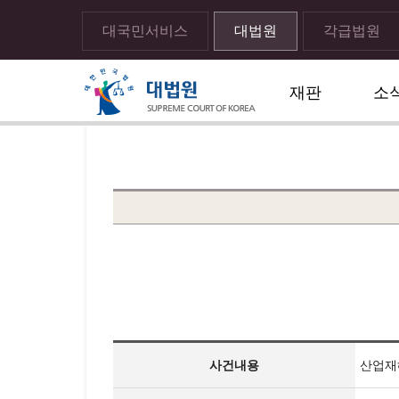
대국민서비스
대법원
각급법원
재판
소
메뉴전체보기
sns 공유하기 열기
print하기
사건내용
산업재