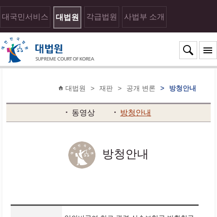
대국민서비스
각급법원
사법부 소개
대법원
대법원
>
재판
>
공개 변론
>
방청안내
동영상
방청안내
방청안내