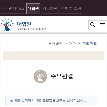
대국민서비스
각급법원
사법부 소개
대법원
대법원
>
재판
>
주요 판결
주요판결
판례를 검색하시려면
종합법률정보
로 접속하십시오.