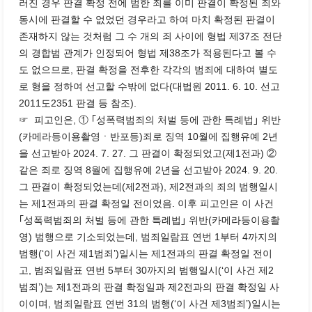
러진 경우 판결 확정 전에 범한 죄를 이미 판결이 확정된 죄와
동시에 판결할 수 없었던 경우라고 하여 마치 확정된 판결이
존재하지 않는 것처럼 그 수 개의 죄 사이에 형법 제37조 전단
의 경합범 관계가 인정되어 형법 제38조가 적용된다고 볼 수
도 없으므로, 판결 확정을 전후한 각각의 범죄에 대하여 별도
로 형을 정하여 선고할 수밖에 없다(대법원 2011. 6. 10. 선고
2011도2351 판결 등 참조).
☞ 피고인은, ① ｢성폭력범죄의 처벌 등에 관한 특례법｣ 위반
(카메라등이용촬영ㆍ반포등)죄로 징역 10월에 집행유예 2년
을 선고받아 2024. 7. 27. 그 판결이 확정되었고(제1전과) ②
같은 죄로 징역 8월에 집행유예 2년을 선고받아 2024. 9. 20.
그 판결이 확정되었는데(제2전과), 제2전과의 죄의 범행일시
는 제1전과의 판결 확정일 전이었음. 이후 피고인은 이 사건
｢성폭력범죄의 처벌 등에 관한 특례법｣ 위반(카메라등이용촬
영) 범행으로 기소되었는데, 범죄일람표 연번 1부터 4까지의
범행(‘이 사건 제1범죄’)일시는 제1전과의 판결 확정일 전이
고, 범죄일람표 연번 5부터 30까지의 범행일시(‘이 사건 제2
범죄’)는 제1전과의 판결 확정일과 제2전과의 판결 확정일 사
이이며, 범죄일람표 연번 31의 범행(‘이 사건 제3범죄’)일시는