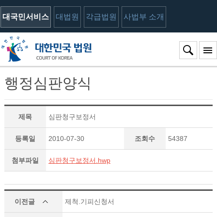
대국민서비스
대법원
각급법원
사법부 소개
행정심판양식
제목
심판청구보정서
등록일
2010-07-30
조회수
54387
첨부파일
심판청구보정서.hwp
이전글
제척.기피신청서