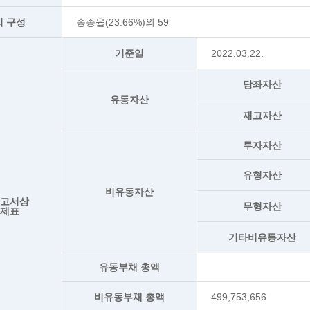
의 구성
송종율(23.66%)외 59
기준일
2022.03.22.
당좌자산
유동자산
재고자산
투자자산
유형자산
비유동자산
보고서상
무형자산
무제표
기타비유동자산
유동부채 총액
비유동부채 총액
499,753,656