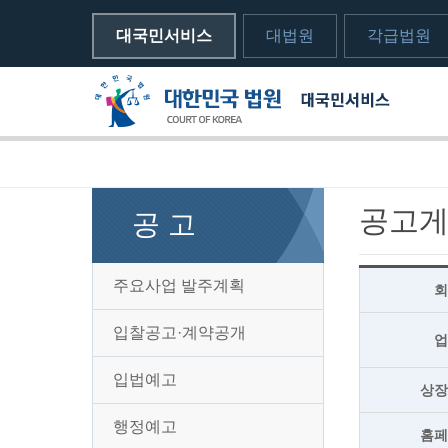
대국민서비스
대법원
각급법원
메뉴전체보기
sns 공유하기 열기
print하기
공고
공 고
주요사업 발주계획
입찰공고·계약공개
입법예고
상
행정예고
홈