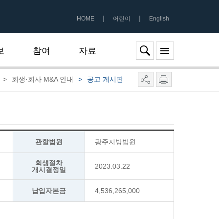
|
|
HOME
어린이
English
보
참여
자료
>
회생·회사 M&A 안내
>
공고 게시판
관할법원
광주지방법원
회생절차
2023.03.22
개시결정일
납입자본금
4,536,265,000