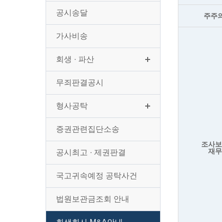
공시송달
주주
가사비송
회생 · 파산
무죄판결공시
형사공탁
증권관련집단소송
조사
재
공시최고 · 제권판결
국고귀속예정 공탁사건
법원보관금조회 안내