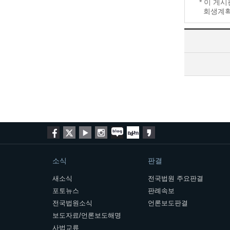
* 이 게
회생계획 
소식
판결
새소식
전국법원 주요판결
포토뉴스
판례속보
전국법원소식
언론보도판결
보도자료/언론보도해명
사법교류