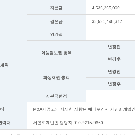
자본금
4,536,265,000
결손금
33,521,498,342
인가일
변경전
회생담보권 총액
변경후
생계획
변경전
회생채권 총액
변경후
자본금변경
기타
M&A재공고임 자세한 사항은 매각주간사 세연회계법
연락처
세연회계법인 담당자 010-9215-9660