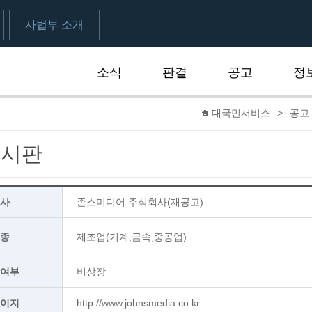
사법부 소개
소식
판결
공고
정
대국민서비스
>
공고
게시판
회사
존스미디어 주식회사(재공고)
업종
제조업(기계,금속,중공업)
장여부
비상장
페이지
http://www.johnsmedia.co.kr