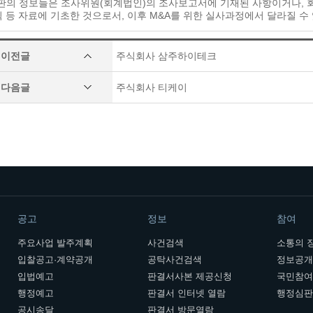
시판의 정보들은 조사위원(회계법인)의 조사보고서에 기재된 사항이거나,
등 자료에 기초한 것으로서, 이후 M&A를 위한 실사과정에서 달라질 수
이전글
주식회사 삼주하이테크
다음글
주식회사 티케이
공고
정보
참여
주요사업 발주계획
사건검색
소통의 
입찰공고·계약공개
공탁사건검색
정보공
입법예고
판결서사본 제공신청
국민참
행정예고
판결서 인터넷 열람
행정심
공시송달
판결서 방문열람