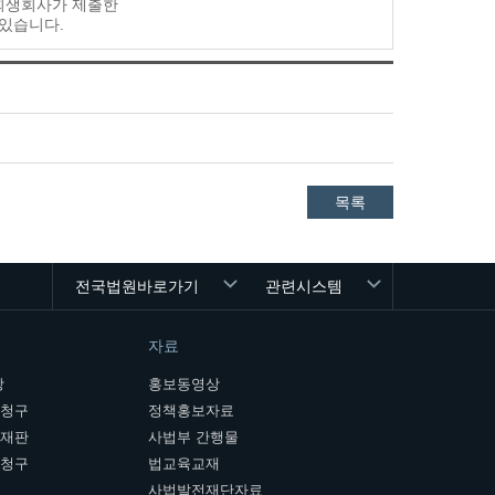
 회생회사가 제출한
 있습니다.
목록
전국법원바로가기
관련시스템
자료
장
홍보동영상
개청구
정책홍보자료
여재판
사법부 간행물
판청구
법교육교재
사법발전재단자료